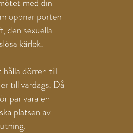
a mötet med din
om öppnar porten
t, den sexuella
slösa kärlek.
 hålla dörren till
r till vardags. Då
ör par vara en
ka platsen av
utning.