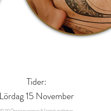
Tider:
Lö
rdag 15 November
10.00 Öppningsceremoni & Tantrisk meditation