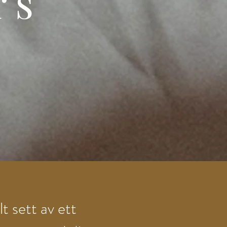
rs
lt sett av ett