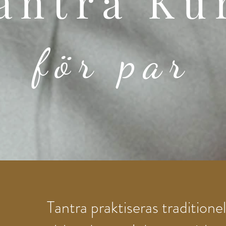
antra Ku
för par
Tantra praktiseras traditionel