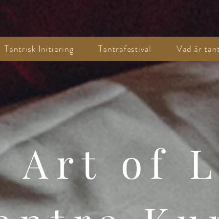
Tantrisk Initiering
Tantrafestival
Vad är tan
 Art of 