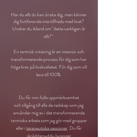
Har du allt du kan önska dig, men känner
dig fortfarande inte tillfreds med livet?
Undrar du ibland om "detta verkligen är
allt?"
En tantrisk initiering är en intensiv och
transformerande process för dig som har
höga krav på livskvalietet. För dig
som vill
leva till 100%.
Du får min fulla uppmärksamhet
och
tillgång
till alla de redskap som jag
använder mig av i det transformerande
tantriska
arbete som jag gör med grupper
eller i
ter
apeutiska sessioner
. Du
får
skräddarsydda övningar