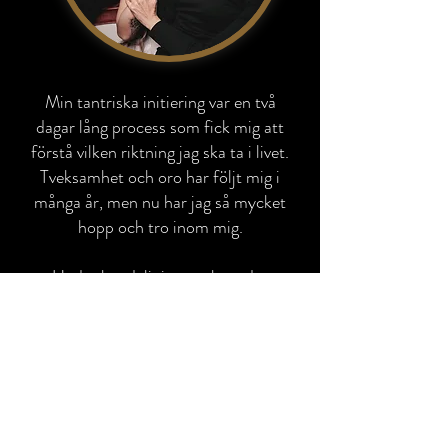
Min tantriska initiering var en två
dagar lång process som fick mig att
förstå vilken riktning jag ska ta i livet.
Tveksamhet och oro har följt mig i
många år, men nu har jag så mycket
hopp och tro inom mig.
Under kundalini uppvaknandet
kunde jag känna MIN kraft och MIN
sexuella energi. Jag var kreativ, hög
och bubblig i flera veckor efteråt. Nu
har energin integrerats och jag har
tagit många livsavgörande beslut
som känns grundade och spännande