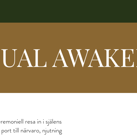
SUAL AWAKE
remoniell resa in i själens
port till närvaro, njutning