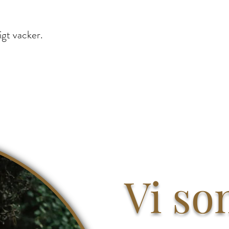
igt vacker.
Vi so