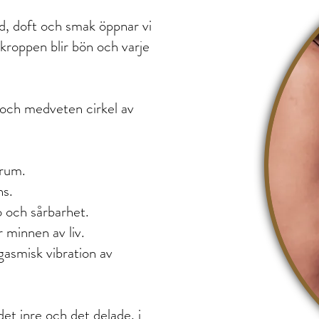
d, doft och smak öppnar vi
r kroppen blir bön och varje
och medveten cirkel av
 rum.
ns.
o och sårbarhet.
 minnen av liv.
rgasmisk vibration av
det inre och det delade, i