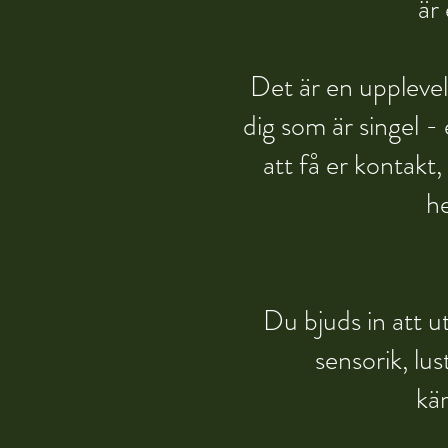
är
Det är en upplevels
dig som är singel 
att få er kontakt
he
Du bjuds in att u
sensorik, lu
kär