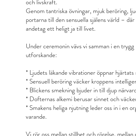
och livskraft.
Genom tantriska övningar, mjuk beröring, lju
portarna till den sensuella själens värld – dä
andetag ett heligt ja till livet.
Under ceremonin vävs vi samman i en trygg 
utforskande:
* Ljudets läkande vibrationer öppnar hjärtats
* Sensuell beröring väcker kroppens intellige
* Blickens smekning bjuder in till djup närvar
* Dofternas alkemi berusar sinnet och väcker
* Smakens heliga njutning leder oss in i en o
varande.
Vi rör oss mellan stillhet och rörelse, mellan 