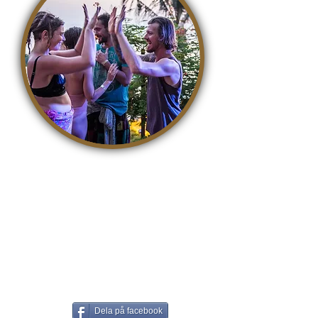
Det är så enkelt att bidra till en
bättre värld. Med medvetenhet
blir livet en vänlig, tillåtande och
kärleksfull lekplats där vi alla kan
växa. Det enklaste sättet att
bidra är att dela den här artikeln
på Facebook!
Dela på facebook