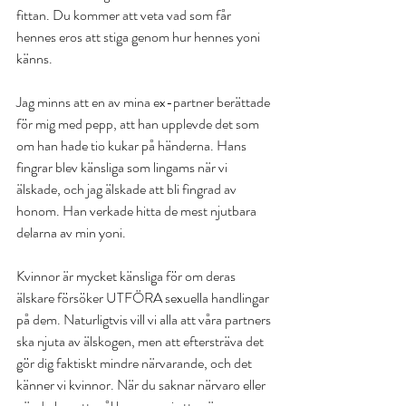
fittan. Du kommer att veta vad som får 
hennes eros att stiga genom hur hennes yoni 
känns.
Jag minns att en av mina ex-partner berättade 
för mig med pepp, att han upplevde det som 
om han hade tio kukar på händerna. Hans 
fingrar blev känsliga som lingams när vi 
älskade, och jag älskade att bli fingrad av 
honom. Han verkade hitta de mest njutbara 
delarna av min yoni.
Kvinnor är mycket känsliga för om deras 
älskare försöker UTFÖRA sexuella handlingar 
på dem. Naturligtvis vill vi alla att våra partners 
ska njuta av älskogen, men att eftersträva det 
gör dig faktiskt mindre närvarande, och det 
känner vi kvinnor. När du saknar närvaro eller 