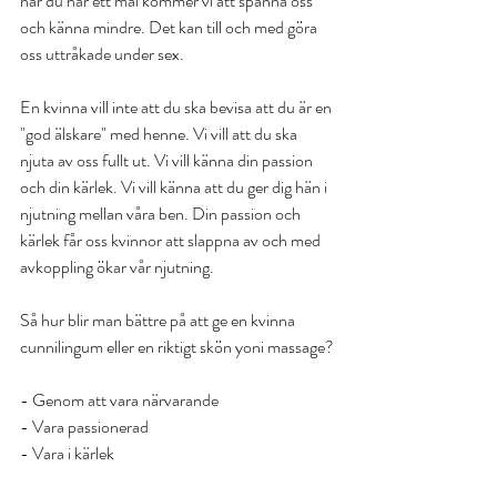
när du har ett mål kommer vi att spänna oss 
och känna mindre. Det kan till och med göra 
oss uttråkade under sex.
En kvinna vill inte att du ska bevisa att du är en 
"god älskare" med henne. Vi vill att du ska 
njuta av oss fullt ut. Vi vill känna din passion 
och din kärlek. Vi vill känna att du ger dig hän i 
njutning mellan våra ben. Din passion och 
kärlek får oss kvinnor att slappna av och med 
avkoppling ökar vår njutning.
Så hur blir man bättre på att ge en kvinna 
cunnilingum eller en riktigt skön yoni massage?
- Genom att vara närvarande
- Vara passionerad 
- Vara i kärlek