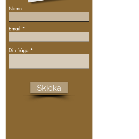
Namn
Email
Din fråga
Skicka